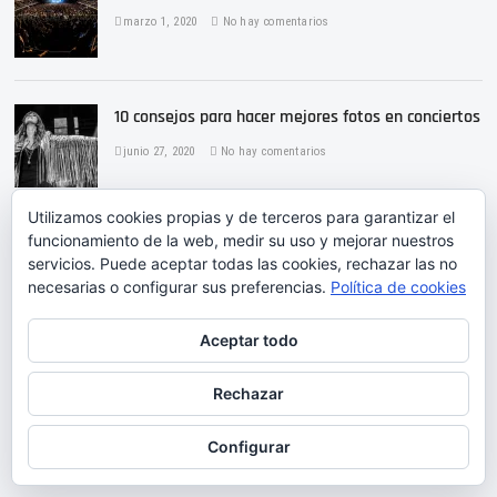
marzo 1, 2020
No hay comentarios
10 consejos para hacer mejores fotos en conciertos
junio 27, 2020
No hay comentarios
Utilizamos cookies propias y de terceros para garantizar el
funcionamiento de la web, medir su uso y mejorar nuestros
servicios. Puede aceptar todas las cookies, rechazar las no
necesarias o configurar sus preferencias.
Política de cookies
Aceptar todo
Tamy Mauri
| Diseñado por:
Theme Freesia
|
WordPress
| © Copyright. Todos los
Rechazar
derechos reservados. |
Política de Privacidad
Configurar
Twitter
Linkedin
Instagram