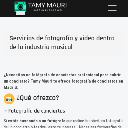
Saltar
Tamy Mauri
FOTOGRAFÍA DE CONCIERTOS
al
PROFESIONAL
contenido
Servicios de fotografía y vídeo dentro
de la industria musical
¿Necesitas un fotógrafo de conciertos profesional para cubrir
un concierto? Tamy Mauri te ofrece fotografía de conciertos en
Madrid.
¿Qué ofrezco?
• Fotografía de conciertos
Si
estás buscando a un fotógrafo
que realice la cobertura fotografía
de un concierto o festival, esto te interesa. ¿Necesitas fotografías de